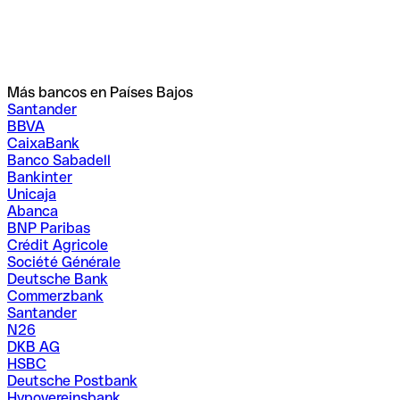
Más bancos en Países Bajos
Santander
BBVA
CaixaBank
Banco Sabadell
Bankinter
Unicaja
Abanca
BNP Paribas
Crédit Agricole
Société Générale
Deutsche Bank
Commerzbank
Santander
N26
DKB AG
HSBC
Deutsche Postbank
Hypovereinsbank