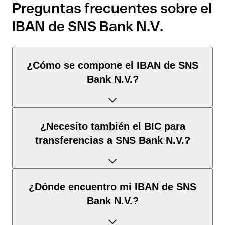
Preguntas frecuentes sobre el
IBAN de SNS Bank N.V.
¿Cómo se compone el IBAN de SNS
Bank N.V.?
El IBAN de Países Bajos tiene exactamente 18 caracteres y se
¿Necesito también el BIC para
compone de
tres elementos
:
transferencias a SNS Bank N.V.?
Código de país
(posición 1–2): Países Bajos identifica
Países Bajos según la norma ISO 3166-1.
Depende del
destino de la transferencia
:
¿Dónde encuentro mi IBAN de SNS
Dígitos de control
(posición 3–4): Calculados mediante
el algoritmo MOD 97; permiten la validación
Bank N.V.?
automática.
Dentro del espacio SEPA
: No. Para todas las
transferencias en euros dentro del espacio SEPA, el IBAN es
BBAN
(posición 5–18): El identificador nacional de la