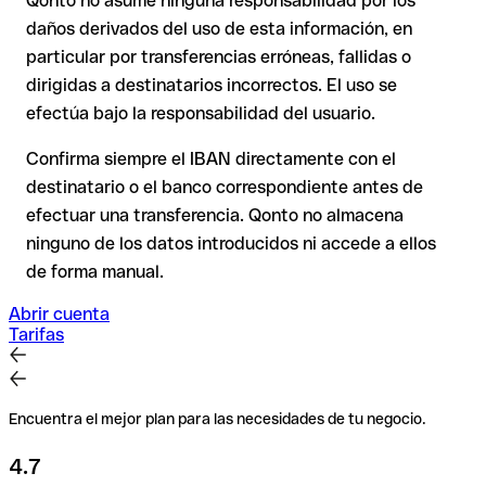
Qonto no asume ninguna responsabilidad por los
En transferencias internacionales fuera del espacio SEPA, la
daños derivados del uso de esta información, en
recuperación es considerablemente más compleja y
conlleva
particular por transferencias erróneas, fallidas o
comisiones
.
dirigidas a destinatarios incorrectos. El uso se
efectúa bajo la responsabilidad del usuario.
Recomendación
: Verifica cada IBAN antes de una
transferencia con nuestro IBAN Checker gratuito y, en caso
Confirma siempre el IBAN directamente con el
de duda, confírmalo directamente con el destinatario. Esta
destinatario o el banco correspondiente antes de
precaución es especialmente importante con importes
efectuar una transferencia. Qonto no almacena
elevados o nuevas relaciones comerciales.
ninguno de los datos introducidos ni accede a ellos
de forma manual.
Abrir cuenta
Tarifas
Encuentra el mejor plan para las necesidades de tu negocio.
4.7