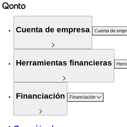
Cuenta de empresa
Cuenta de emp
Herramientas financieras
Herr
Financiación
Financiación