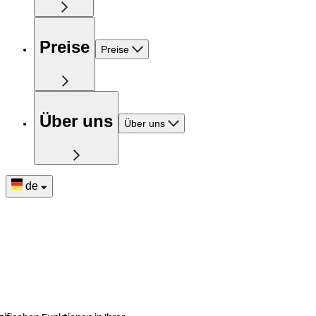
Preise
Preise
Über uns
Über uns
de