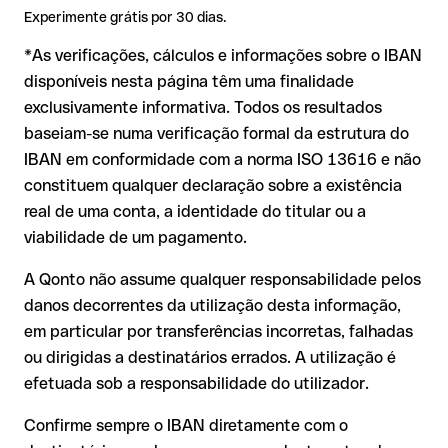
❌ Que o titular indicado seja o correto
IBAN formalmente válido mas incorreto:
aqui a situação é
Experimente grátis por 30 dias.
mais delicada. Se o IBAN contiver um erro tipográfico que
Por que é relevante:
*As verificações, cálculos e informações sobre o IBAN
gere outra combinação formalmente válida, a transferência
é executada para uma conta alheia. Neste caso:
disponíveis nesta página têm uma finalidade
exclusivamente informativa. Todos os resultados
O banco destinatário é obrigado a colaborar na
Um IBAN pode passar todos os controlos matemáticos e não
baseiam-se numa verificação formal da estrutura do
recuperação dos fundos;
corresponder a nenhuma conta real. Por exemplo, se foram
IBAN em conformidade com a norma ISO 13616 e não
transpostos dígitos e a combinação resultante é formalmente
A sua instituição pode iniciar um processo de reclamação a
válida.
constituem qualquer declaração sobre a existência
seu pedido;
real de uma conta, a identidade do titular ou a
A devolução não está garantida, especialmente se o
viabilidade de um pagamento.
destinatário já tiver utilizado o dinheiro
Recomendação
: peça ao destinatário que confirme o IBAN
Em transferências internacionais fora do espaço SEPA, a
por escrito, especialmente em novas relações comerciais ou
A Qonto não assume qualquer responsabilidade pelos
recuperação é consideravelmente mais complexa e implica
com montantes elevados. A existência de uma conta só pode
danos decorrentes da utilização desta informação,
comissões adicionais.
ser verificada pelo próprio Gulf International Bank, B.S.C. ou
em particular por transferências incorretas, falhadas
através de uma transferência de teste.
Recomendação
: verifique cada IBAN antes de efetuar uma
ou dirigidas a destinatários errados. A utilização é
transferência com o nosso IBAN Checker gratuito e, em caso
efetuada sob a responsabilidade do utilizador.
de dúvida, confirme-o diretamente com o destinatário. Esta
precaução é especialmente importante com montantes
Confirme sempre o IBAN diretamente com o
elevados ou em novas relações comerciais.