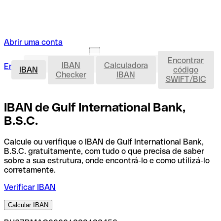
Abrir uma conta
Encontrar
IBAN
IBAN
Calculadora
Entrar
Abrir uma conta
IBAN
código
Checker
IBAN
SWIFT/BIC
IBAN de Gulf International Bank,
B.S.C.
Calcule ou verifique o IBAN de Gulf International Bank,
B.S.C. gratuitamente, com tudo o que precisa de saber
sobre a sua estrutura, onde encontrá-lo e como utilizá-lo
corretamente.
Verificar IBAN
Calcular IBAN