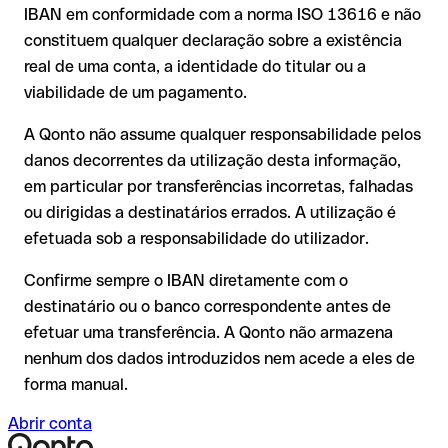
IBAN em conformidade com a norma ISO 13616 e não
A sua instituição pode iniciar um processo de reclamação a
transpostos dígitos e a combinação resultante é formalmente
constituem qualquer declaração sobre a existência
seu pedido;
válida.
real de uma conta, a identidade do titular ou a
A devolução não está garantida, especialmente se o
viabilidade de um pagamento.
destinatário já tiver utilizado o dinheiro
Recomendação
: peça ao destinatário que confirme o IBAN
Em transferências internacionais fora do espaço SEPA, a
A Qonto não assume qualquer responsabilidade pelos
por escrito, especialmente em novas relações comerciais ou
recuperação é consideravelmente mais complexa e implica
com montantes elevados. A existência de uma conta só pode
danos decorrentes da utilização desta informação,
comissões adicionais.
ser verificada pelo próprio Standard Chartered ou através de
em particular por transferências incorretas, falhadas
uma transferência de teste.
Recomendação
: verifique cada IBAN antes de efetuar uma
ou dirigidas a destinatários errados. A utilização é
transferência com o nosso IBAN Checker gratuito e, em caso
efetuada sob a responsabilidade do utilizador.
de dúvida, confirme-o diretamente com o destinatário. Esta
precaução é especialmente importante com montantes
Confirme sempre o IBAN diretamente com o
elevados ou em novas relações comerciais.
destinatário ou o banco correspondente antes de
efetuar uma transferência. A Qonto não armazena
nenhum dos dados introduzidos nem acede a eles de
forma manual.
Abrir conta