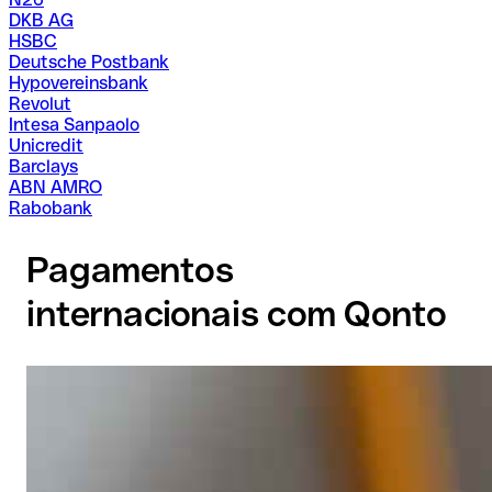
DKB AG
HSBC
Deutsche Postbank
Hypovereinsbank
Revolut
Intesa Sanpaolo
Unicredit
Barclays
ABN AMRO
Rabobank
Pagamentos
internacionais com Qonto