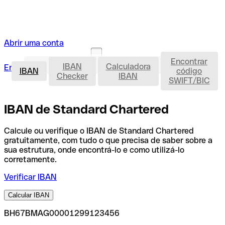
Abrir uma conta
Encontrar
IBAN
IBAN
Calculadora
Entrar
Abrir uma conta
IBAN
código
Checker
IBAN
SWIFT/BIC
IBAN de Standard Chartered
Calcule ou verifique o IBAN de Standard Chartered
gratuitamente, com tudo o que precisa de saber sobre a
sua estrutura, onde encontrá-lo e como utilizá-lo
corretamente.
Verificar IBAN
Calcular IBAN
BH67BMAG00001299123456