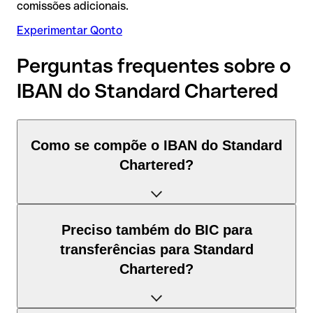
comissões adicionais.
Experimentar Qonto
Perguntas frequentes sobre o
IBAN do Standard Chartered
Como se compõe o IBAN do Standard
Chartered?
O IBAN de Barém tem exatamente 22 caracteres e é
Preciso também do BIC para
composto por três elementos:
transferências para Standard
Chartered?
Código de país (posição 1–2): Barém identifica Barém
segundo a norma ISO 3166-1.