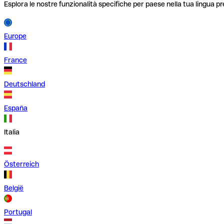
Esplora le nostre funzionalità specifiche per paese nella tua lingua pr
Europe
France
Deutschland
España
Italia
Österreich
België
Portugal