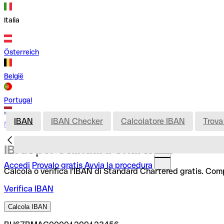
Italia
Österreich
België
Portugal
IBAN
IBAN Checker
Calcolatore IBAN
Trova
Nederland
IBAN per Standard Chartered
Accedi
Provalo gratis
Avvia la procedura
Calcola o verifica l'IBAN di Standard Chartered gratis. Comp
Verifica IBAN
Calcola IBAN