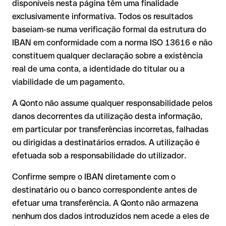
é executada para uma conta alheia. Neste caso:
disponíveis nesta página têm uma finalidade
exclusivamente informativa. Todos os resultados
O banco destinatário é obrigado a colaborar na
Um IBAN pode passar todos os controlos matemáticos e não
baseiam-se numa verificação formal da estrutura do
recuperação dos fundos;
corresponder a nenhuma conta real. Por exemplo, se foram
IBAN em conformidade com a norma ISO 13616 e não
A sua instituição pode iniciar um processo de reclamação a
transpostos dígitos e a combinação resultante é formalmente
constituem qualquer declaração sobre a existência
seu pedido;
válida.
real de uma conta, a identidade do titular ou a
A devolução não está garantida, especialmente se o
viabilidade de um pagamento.
destinatário já tiver utilizado o dinheiro
Recomendação
: peça ao destinatário que confirme o IBAN
Em transferências internacionais fora do espaço SEPA, a
A Qonto não assume qualquer responsabilidade pelos
por escrito, especialmente em novas relações comerciais ou
recuperação é consideravelmente mais complexa e implica
com montantes elevados. A existência de uma conta só pode
danos decorrentes da utilização desta informação,
comissões adicionais.
ser verificada pelo próprio Keytrade Bank Sa/Nv ou através de
em particular por transferências incorretas, falhadas
uma transferência de teste.
Recomendação
: verifique cada IBAN antes de efetuar uma
ou dirigidas a destinatários errados. A utilização é
transferência com o nosso IBAN Checker gratuito e, em caso
efetuada sob a responsabilidade do utilizador.
de dúvida, confirme-o diretamente com o destinatário. Esta
precaução é especialmente importante com montantes
Confirme sempre o IBAN diretamente com o
elevados ou em novas relações comerciais.
destinatário ou o banco correspondente antes de
efetuar uma transferência. A Qonto não armazena
nenhum dos dados introduzidos nem acede a eles de