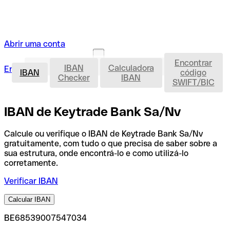
Abrir uma conta
Encontrar
IBAN
IBAN
Calculadora
Entrar
Abrir uma conta
IBAN
código
Checker
IBAN
SWIFT/BIC
IBAN de Keytrade Bank Sa/Nv
Calcule ou verifique o IBAN de Keytrade Bank Sa/Nv
gratuitamente, com tudo o que precisa de saber sobre a
sua estrutura, onde encontrá-lo e como utilizá-lo
corretamente.
Verificar IBAN
Calcular IBAN
BE68539007547034