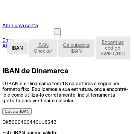
Abrir uma conta
Entrar
Abrir uma conta
Encontrar
IBAN
IBAN
Calculadora
Abrir a minha conta
IBAN
código
Checker
IBAN
SWIFT/BIC
IBAN de Dinamarca
O IBAN em Dinamarca tem 18 caracteres e segue um
formato fixo. Explicamos a sua estrutura, onde encontrá-
lo e como utilizá-lo corretamente. Inclui ferramenta
gratuita para verificar e calcular.
Calcular IBAN
DK5000400440116243
Este IBAN parece válido: