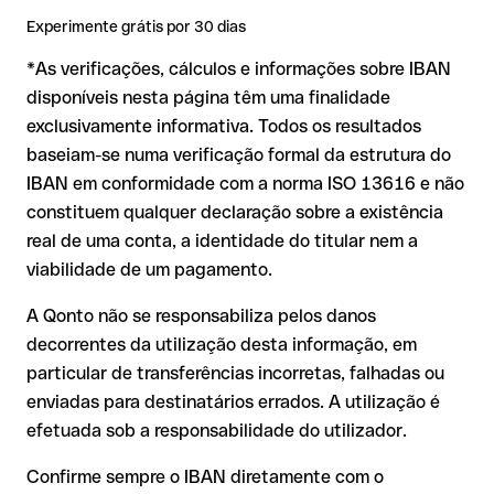
IBAN formalmente válido mas incorreto:
aqui a situação é
Experimente grátis por 30 dias
mais delicada. Se o IBAN contiver um erro que por acaso
*As verificações, cálculos e informações sobre IBAN
forma outra combinação formalmente válida, a
transferência é executada para uma conta alheia. Nesse
disponíveis nesta página têm uma finalidade
caso:
exclusivamente informativa. Todos os resultados
O banco destinatário é obrigado a colaborar na
baseiam-se numa verificação formal da estrutura do
recuperação dos fundos
IBAN em conformidade com a norma ISO 13616 e não
A sua instituição pode iniciar um processo de reclamação a
constituem qualquer declaração sobre a existência
seu pedido
real de uma conta, a identidade do titular nem a
A devolução não está garantida, especialmente se o
viabilidade de um pagamento.
destinatário já tiver levantado o dinheiro
A Qonto não se responsabiliza pelos danos
Em transferências internacionais fora da área SEPA, a
decorrentes da utilização desta informação, em
recuperação é consideravelmente mais complexa e implica
comissões adicionais
particular de transferências incorretas, falhadas ou
enviadas para destinatários errados. A utilização é
Recomendação
: verifique sempre o IBAN antes de uma
efetuada sob a responsabilidade do utilizador.
transferência com o nosso IBAN Checker gratuito e, em caso
de dúvida, confirme-o diretamente com o destinatário. Esta
Confirme sempre o IBAN diretamente com o
precaução é especialmente importante com montantes