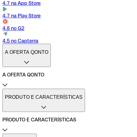
4.7 na App Store
4.7 na Play Store
4.8 no G2
4.5 no Capterra
A OFERTA QONTO
A OFERTA QONTO
Tarifas
Conta profissional online
PRODUTO E CARACTERÍSTICAS
Conta profissional freelance
Conta profissional para pequenas empresas
Conta profissional para médias empresas
PRODUTO E CARACTERÍSTICAS
Métodos de pagamento
Transferências internacionais
Transferências imediatas
Cartões de pagamento Qonto