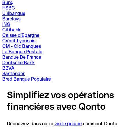
Bunq
HSBC
Unibanque
Barclays
ING
Citibank
Caisse d'Epargne
Crédit Lyonnais
CM - Cic Banques
La Banque Postale
Banque De France
Deutsche Bank
BBVA
Santander
Bred Banque Populaire
Simplifiez vos opérations
financières avec Qonto
Découvrez dans notre
visite guidée
comment Qonto