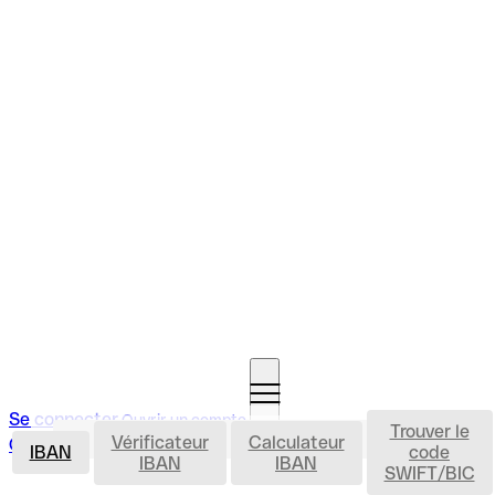
Se connecter
Ouvrir un compte
Trouver le
IBAN
Vérificateur
Calculateur
Ouvrir un compte
IBAN
code
IBAN
IBAN
SWIFT/BIC