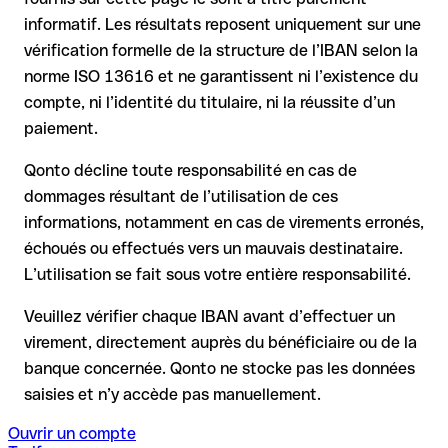
informatif. Les résultats reposent uniquement sur une
la banque réceptrice doit coopérer au retour des fonds
vérification formelle de la structure de l’IBAN selon la
votre banque peut initier une procédure de rappel sur
norme ISO 13616 et ne garantissent ni l’existence du
demande
compte, ni l’identité du titulaire, ni la réussite d’un
le remboursement n’est pas garanti, surtout si les fonds ont
paiement.
déjà été retirés
pour les virements hors SEPA, la récupération est plus
Qonto décline toute responsabilité en cas de
complexe et peut entraîner des frais
dommages résultant de l’utilisation de ces
informations, notamment en cas de virements erronés,
Recommandation
: vérifiez systématiquement chaque IBAN
avant un virement (via un outil de vérification) et confirmez-le
échoués ou effectués vers un mauvais destinataire.
directement auprès du bénéficiaire en cas de doute. Cette
L’utilisation se fait sous votre entière responsabilité.
précaution est essentielle, en particulier pour des montants
élevés ou de nouvelles relations commerciales.
Veuillez vérifier chaque IBAN avant d’effectuer un
virement, directement auprès du bénéficiaire ou de la
banque concernée. Qonto ne stocke pas les données
saisies et n’y accède pas manuellement.
Ouvrir un compte