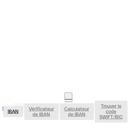
Trouver le
IBAN
Se connecter
Vérificateur
Calculateur
Ouvrir un compte
IBAN
code
de IBAN
de IBAN
SWIFT/BIC