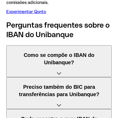
comissões adicionais.
Experimentar Qonto
Perguntas frequentes sobre o
IBAN do Unibanque
Como se compõe o IBAN do
Unibanque?
O IBAN de França tem exatamente 27 caracteres e é
Preciso também do BIC para
composto por três elementos:
transferências para Unibanque?
Código de país (posição 1–2): França identifica França
segundo a norma ISO 3166-1.
Depende do destino da transferência: