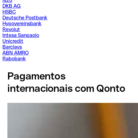
N26
DKB AG
HSBC
Deutsche Postbank
Hypovereinsbank
Revolut
Intesa Sanpaolo
Unicredit
Barclays
ABN AMRO
Rabobank
Pagamentos
internacionais com Qonto