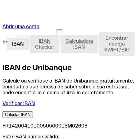
Abrir uma conta
Encontrar
IBAN
IBAN
Calculadora
Entrar
Abrir uma conta
IBAN
código
Checker
IBAN
SWIFT/BIC
IBAN de Unibanque
Calcule ou verifique o IBAN de Unibanque gratuitamente,
com tudo o que precisa de saber sobre a sua estrutura,
onde encontrá-lo e como utilizá-lo corretamente.
Verificar IBAN
Calcular IBAN
FR1420041010050500013M02606
Este IBAN parece válido: