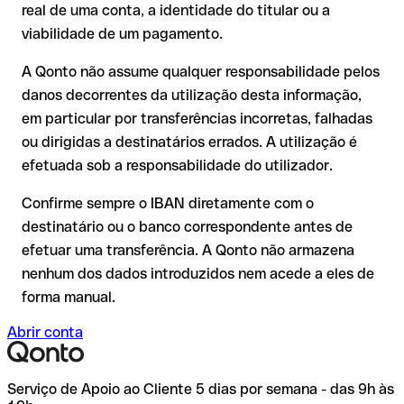
real de uma conta, a identidade do titular ou a
A devolução não está garantida, especialmente se o
viabilidade de um pagamento.
destinatário já tiver utilizado o dinheiro
Recomendação
: peça ao destinatário que confirme o IBAN
Em transferências internacionais fora do espaço SEPA, a
A Qonto não assume qualquer responsabilidade pelos
por escrito, especialmente em novas relações comerciais ou
recuperação é consideravelmente mais complexa e implica
com montantes elevados. A existência de uma conta só pode
danos decorrentes da utilização desta informação,
comissões adicionais.
ser verificada pelo próprio Unibanque ou através de uma
em particular por transferências incorretas, falhadas
transferência de teste.
Recomendação
: verifique cada IBAN antes de efetuar uma
ou dirigidas a destinatários errados. A utilização é
transferência com o nosso IBAN Checker gratuito e, em caso
efetuada sob a responsabilidade do utilizador.
de dúvida, confirme-o diretamente com o destinatário. Esta
precaução é especialmente importante com montantes
Confirme sempre o IBAN diretamente com o
elevados ou em novas relações comerciais.
destinatário ou o banco correspondente antes de
efetuar uma transferência. A Qonto não armazena
nenhum dos dados introduzidos nem acede a eles de
forma manual.
Abrir conta
Serviço de Apoio ao Cliente 5 dias por semana - das 9h às