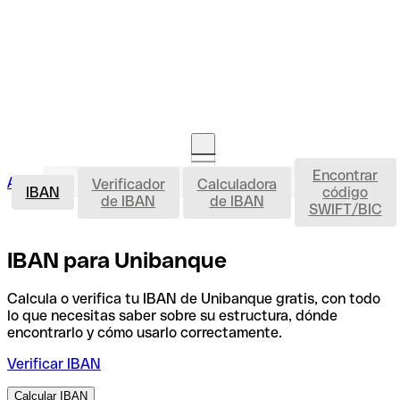
Encontrar
IBAN
Acceso clientes
Verificador
Calculadora
Abrir cuenta
IBAN
código
de IBAN
de IBAN
SWIFT/BIC
IBAN para Unibanque
Calcula o verifica tu IBAN de Unibanque gratis, con todo
lo que necesitas saber sobre su estructura, dónde
encontrarlo y cómo usarlo correctamente.
Verificar IBAN
Calcular IBAN