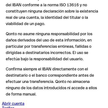
del IBAN conforme a la norma ISO 13616 y no
Tu entidad puede iniciar un proceso de reclamación a
petición tuya.
Recomendación
: Pide al destinatario que te confirme el IBAN
constituyen ninguna declaración sobre la existencia
por escrito, especialmente en nuevas relaciones comerciales
real de una cuenta, la identidad del titular o la
La devolución no está asegurada, especialmente si el
o con importes elevados. La existencia de una cuenta solo
destinatario ya ha retirado el dinero.
viabilidad de un pago.
puede verificarla el propio Unibanque o mediante una
transferencia de prueba.
Qonto no asume ninguna responsabilidad por los
En transferencias internacionales fuera del espacio SEPA, la
daños derivados del uso de esta información, en
recuperación es considerablemente más compleja y
conlleva
particular por transferencias erróneas, fallidas o
comisiones
.
dirigidas a destinatarios incorrectos. El uso se
efectúa bajo la responsabilidad del usuario.
Recomendación
: Verifica cada IBAN antes de una
transferencia con nuestro IBAN Checker gratuito y, en caso
Confirma siempre el IBAN directamente con el
de duda, confírmalo directamente con el destinatario. Esta
destinatario o el banco correspondiente antes de
precaución es especialmente importante con importes
efectuar una transferencia. Qonto no almacena
elevados o nuevas relaciones comerciales.
ninguno de los datos introducidos ni accede a ellos
de forma manual.
Abrir cuenta