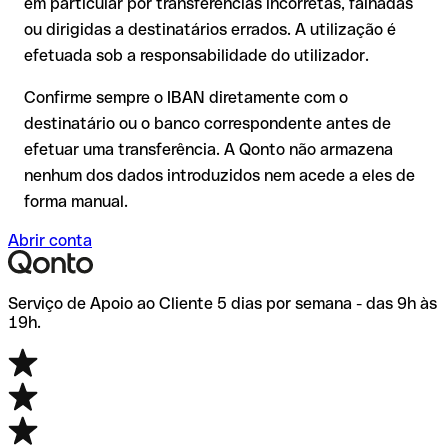
em particular por transferências incorretas, falhadas
transferência de teste.
Recomendação
: verifique cada IBAN antes de efetuar uma
ou dirigidas a destinatários errados. A utilização é
transferência com o nosso IBAN Checker gratuito e, em caso
efetuada sob a responsabilidade do utilizador.
de dúvida, confirme-o diretamente com o destinatário. Esta
precaução é especialmente importante com montantes
Confirme sempre o IBAN diretamente com o
elevados ou em novas relações comerciais.
destinatário ou o banco correspondente antes de
efetuar uma transferência. A Qonto não armazena
nenhum dos dados introduzidos nem acede a eles de
forma manual.
Abrir conta
Serviço de Apoio ao Cliente 5 dias por semana - das 9h às
19h.