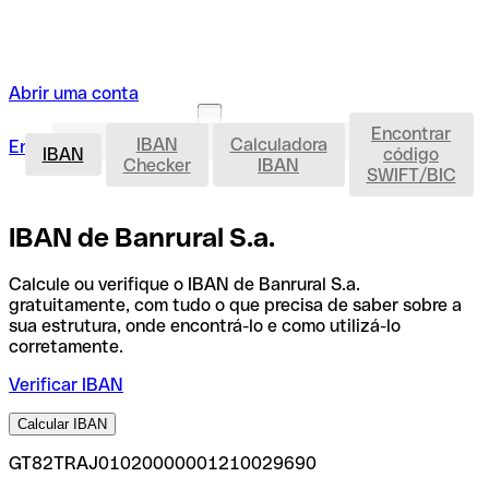
Abrir uma conta
Encontrar
IBAN
IBAN
Calculadora
Entrar
Abrir uma conta
IBAN
código
Checker
IBAN
SWIFT/BIC
IBAN de Banrural S.a.
Calcule ou verifique o IBAN de Banrural S.a.
gratuitamente, com tudo o que precisa de saber sobre a
sua estrutura, onde encontrá-lo e como utilizá-lo
corretamente.
Verificar IBAN
Calcular IBAN
GT82TRAJ01020000001210029690