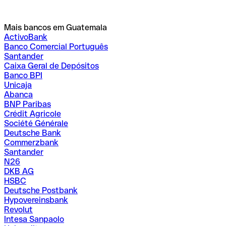
Mais bancos em Guatemala
ActivoBank
Banco Comercial Português
Santander
Caixa Geral de Depósitos
Banco BPI
Unicaja
Abanca
BNP Paribas
Crédit Agricole
Société Générale
Deutsche Bank
Commerzbank
Santander
N26
DKB AG
HSBC
Deutsche Postbank
Hypovereinsbank
Revolut
Intesa Sanpaolo