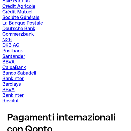
BNP Paribas
Crédit Agricole
Crédit Mutuel
Société Générale
La Banque Postale
Deutsche Bank
Commerzbank
N26
DKB AG
Postbank
Santander
BBVA
CaixaBank
Banco Sabadell
Bankinter
Barclays
BBVA
Bankinter
Revolut
Pagamenti internazionali
con Qonto