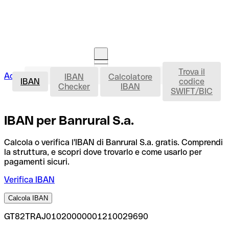
Trova il
IBAN
Accedi
IBAN
Calcolatore
Avvia la procedura
IBAN
codice
Checker
IBAN
SWIFT/BIC
IBAN per Banrural S.a.
Calcola o verifica l'IBAN di Banrural S.a. gratis. Comprendi
la struttura, e scopri dove trovarlo e come usarlo per
pagamenti sicuri.
Verifica IBAN
Calcola IBAN
GT82TRAJ01020000001210029690