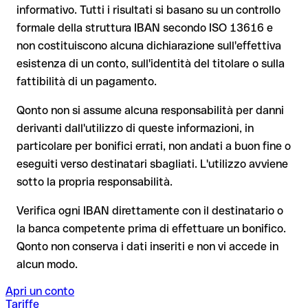
Il tuo istituto avvia su richiesta una procedura di richiamo
informativo. Tutti i risultati si basano su un controllo
Il rimborso non è però garantito, soprattutto se il
formale della struttura IBAN secondo ISO 13616 e
Dal 9 ottobre 2025, prima della conferma del pagamento, la
destinatario ha già prelevato il denaro
non costituiscono alcuna dichiarazione sull'effettiva
tua banca verifica la
corrispondenza tra l'IBAN e il nome del
beneficiario
e te lo comunica. Questo controllo non blocca il
Per i bonifici internazionali fuori dall'area SEPA, il recupero è
esistenza di un conto, sull'identità del titolare o sulla
pagamento, la decisione finale resta tua, e non si applica ai
molto più complesso e comporta commissioni aggiuntive
fattibilità di un pagamento.
bonifici al di fuori dell'area SEPA.
Nota sulla Verifica del Beneficiario (VoP)
: dal 2025, per i
Qonto non si assume alcuna responsabilità per danni
bonifici SEPA in euro, prima della conferma del pagamento la
derivanti dall'utilizzo di queste informazioni, in
tua banca verifica la corrispondenza tra l'IBAN e il nome del
Consiglio
: chiedi al destinatario di confermare l'IBAN per
particolare per bonifici errati, non andati a buon fine o
beneficiario. Se i dati non coincidono, ricevi un avviso che ti
iscritto, soprattutto in caso di nuovi rapporti commerciali o
consente di individuare l'errore prima di procedere. Questo
eseguiti verso destinatari sbagliati. L'utilizzo avviene
importi elevati. L'esistenza di un conto può essere verificata
controllo non blocca il pagamento, la decisione finale resta
sotto la propria responsabilità.
esclusivamente da Banrural S.a. stessa o tramite un bonifico
tua, e non si applica ai bonifici al di fuori dell'area SEPA.
di prova.
Verifica ogni IBAN direttamente con il destinatario o
la banca competente prima di effettuare un bonifico.
Consiglio
: verifica ogni IBAN prima di un bonifico con il nostro
Qonto non conserva i dati inseriti e non vi accede in
IBAN Checker gratuito, e in caso di dubbio confermalo con il
alcun modo.
destinatario. Questa attenzione è fondamentale soprattutto
per importi elevati o nuovi rapporti commerciali.
Apri un conto
Tariffe