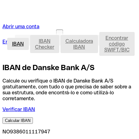
Abrir uma conta
Encontrar
IBAN
IBAN
Calculadora
Entrar
Abrir uma conta
IBAN
código
Checker
IBAN
SWIFT/BIC
IBAN de Danske Bank A/S
Calcule ou verifique o IBAN de Danske Bank A/S
gratuitamente, com tudo o que precisa de saber sobre a
sua estrutura, onde encontrá-lo e como utilizá-lo
corretamente.
Verificar IBAN
Calcular IBAN
NO9386011117947