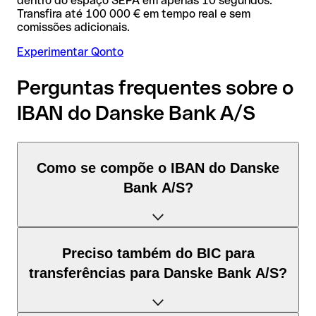
dentro do espaço SEPA em apenas 10 segundos.
Transfira até 100 000 € em tempo real e sem
comissões adicionais.
Experimentar Qonto
Perguntas frequentes sobre o
IBAN do Danske Bank A/S
Como se compõe o IBAN do Danske
Bank A/S?
O IBAN de Noruega tem exatamente 15 caracteres e é
Preciso também do BIC para
composto por três elementos:
transferências para Danske Bank A/S?
Código de país (posição 1–2): Noruega identifica Noruega