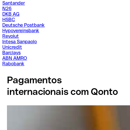
Santander
N26
DKB AG
HSBC
Deutsche Postbank
Hypovereinsbank
Revolut
Intesa Sanpaolo
Unicredit
Barclays
ABN AMRO
Rabobank
Pagamentos
internacionais com Qonto