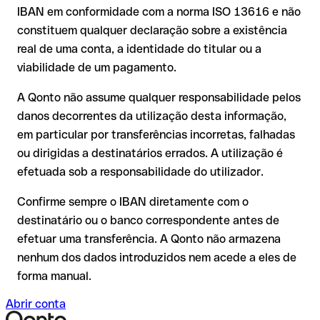
corresponder a nenhuma conta real. Por exemplo, se foram
IBAN em conformidade com a norma ISO 13616 e não
A sua instituição pode iniciar um processo de reclamação a
transpostos dígitos e a combinação resultante é formalmente
constituem qualquer declaração sobre a existência
seu pedido;
válida.
real de uma conta, a identidade do titular ou a
A devolução não está garantida, especialmente se o
viabilidade de um pagamento.
destinatário já tiver utilizado o dinheiro
Recomendação
: peça ao destinatário que confirme o IBAN
Em transferências internacionais fora do espaço SEPA, a
A Qonto não assume qualquer responsabilidade pelos
por escrito, especialmente em novas relações comerciais ou
recuperação é consideravelmente mais complexa e implica
com montantes elevados. A existência de uma conta só pode
danos decorrentes da utilização desta informação,
comissões adicionais.
ser verificada pelo próprio Danske Bank A/S ou através de
em particular por transferências incorretas, falhadas
uma transferência de teste.
Recomendação
: verifique cada IBAN antes de efetuar uma
ou dirigidas a destinatários errados. A utilização é
transferência com o nosso IBAN Checker gratuito e, em caso
efetuada sob a responsabilidade do utilizador.
de dúvida, confirme-o diretamente com o destinatário. Esta
precaução é especialmente importante com montantes
Confirme sempre o IBAN diretamente com o
elevados ou em novas relações comerciais.
destinatário ou o banco correspondente antes de
efetuar uma transferência. A Qonto não armazena
nenhum dos dados introduzidos nem acede a eles de
forma manual.
Abrir conta