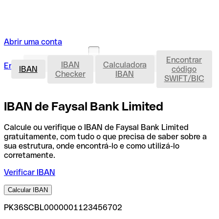
Abrir uma conta
Encontrar
IBAN
IBAN
Calculadora
Entrar
Abrir uma conta
IBAN
código
Checker
IBAN
SWIFT/BIC
IBAN de Faysal Bank Limited
Calcule ou verifique o IBAN de Faysal Bank Limited
gratuitamente, com tudo o que precisa de saber sobre a
sua estrutura, onde encontrá-lo e como utilizá-lo
corretamente.
Verificar IBAN
Calcular IBAN
PK36SCBL0000001123456702