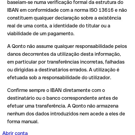
baseiam-se numa verificação formal da estrutura do
recuperação dos fundos;
corresponder a nenhuma conta real. Por exemplo, se foram
IBAN em conformidade com a norma ISO 13616 e não
A sua instituição pode iniciar um processo de reclamação a
transpostos dígitos e a combinação resultante é formalmente
constituem qualquer declaração sobre a existência
seu pedido;
válida.
real de uma conta, a identidade do titular ou a
A devolução não está garantida, especialmente se o
viabilidade de um pagamento.
destinatário já tiver utilizado o dinheiro
Recomendação
: peça ao destinatário que confirme o IBAN
Em transferências internacionais fora do espaço SEPA, a
A Qonto não assume qualquer responsabilidade pelos
por escrito, especialmente em novas relações comerciais ou
recuperação é consideravelmente mais complexa e implica
com montantes elevados. A existência de uma conta só pode
danos decorrentes da utilização desta informação,
comissões adicionais.
ser verificada pelo próprio Faysal Bank Limited ou através de
em particular por transferências incorretas, falhadas
uma transferência de teste.
Recomendação
: verifique cada IBAN antes de efetuar uma
ou dirigidas a destinatários errados. A utilização é
transferência com o nosso IBAN Checker gratuito e, em caso
efetuada sob a responsabilidade do utilizador.
de dúvida, confirme-o diretamente com o destinatário. Esta
precaução é especialmente importante com montantes
Confirme sempre o IBAN diretamente com o
elevados ou em novas relações comerciais.
destinatário ou o banco correspondente antes de
efetuar uma transferência. A Qonto não armazena
nenhum dos dados introduzidos nem acede a eles de
forma manual.
Abrir conta