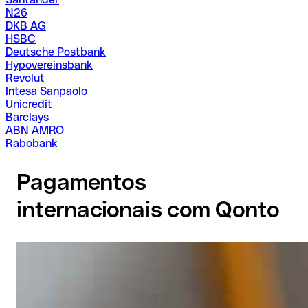
N26
DKB AG
HSBC
Deutsche Postbank
Hypovereinsbank
Revolut
Intesa Sanpaolo
Unicredit
Barclays
ABN AMRO
Rabobank
Pagamentos
internacionais com Qonto