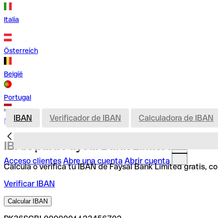
Italia
Österreich
België
Portugal
IBAN
Verificador de IBAN
Calculadora de IBAN
Nederland
IBAN para Faysal Bank Limited
Acceso clientes
Abre una cuenta
Abrir cuenta
Calcula o verifica tu IBAN de Faysal Bank Limited gratis, 
Verificar IBAN
Calcular IBAN