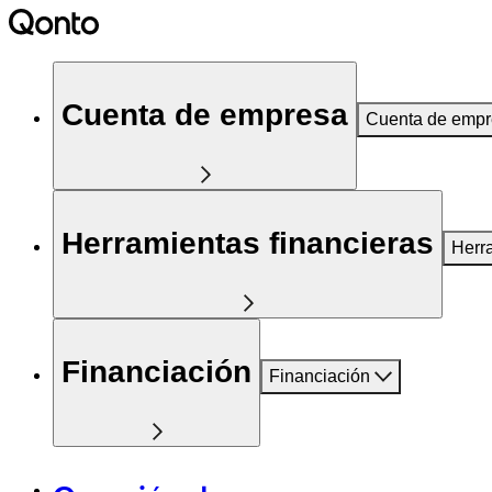
Cuenta de empresa
Cuenta de emp
Herramientas financieras
Herr
Financiación
Financiación