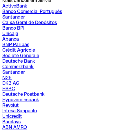
Mais bancos em Sérvia
ActivoBank
Banco Comercial Português
Santander
Caixa Geral de Depósitos
Banco BPI
Unicaja
Abanca
BNP Paribas
Crédit Agricole
Société Générale
Deutsche Bank
Commerzbank
Santander
N26
DKB AG
HSBC
Deutsche Postbank
Hypovereinsbank
Revolut
Intesa Sanpaolo
Unicredit
Barclays
ABN AMRO