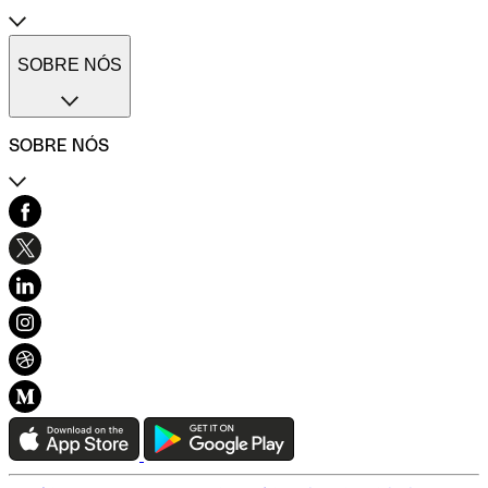
Transferências internacionais
Transferências imediatas
Cartões de pagamento Qonto
Gestão de despesas profissionais
Cartão One
SOBRE NÓS
Comparadores de contas de empresas
Cartão Plus
Calculadora do ROI
Cartão X
Códigos SWIFT/BIC
Cartão virtual
SOBRE NÓS
Cartões imediatos
Cartão combustível
Cartão refeição
Contacto
Seguro do cartão
Centro de Ajuda
Pré-contabilidade simplificada
História e valores
Várias contas
Blog
Gestão de facturas
Carta de ética
Facturas de fornecedores
Desenvolvimento sustentável e inclusão
Diversidade, Equidade e Inclusão
Recomendar Qonto
Mapa do sítio
Conexão Qonto
Teste a Qonto
Escolha do plano