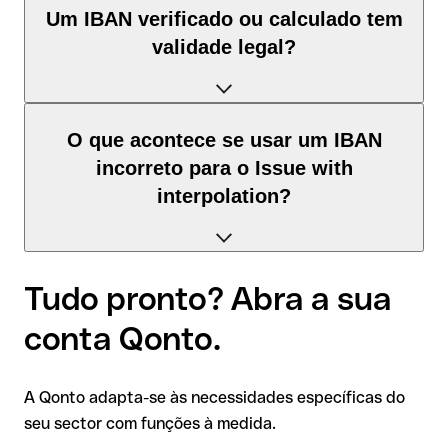
Extrato bancário:
todos os extratos oficiais do Issue with
Sim, mas com uma diferença importante consoante o país de
Um IBAN verificado ou calculado tem
interpolation incluem os dados bancários completos (IBAN e
destino:
validade legal?
BIC) no cabeçalho do documento.
Dentro da área SEPA
: o IBAN funciona sem problemas para
Cartão bancário:
alguns cartões do Issue with interpolation
todas as transferências em euros. O BIC não é necessário,
apresentam o IBAN impresso; a localização exata depende
pois é obtido automaticamente.
do modelo do cartão.
Não. Nem a verificação nem o cálculo de um IBAN constituem
O que acontece se usar um IBAN
Fora da área SEPA:
o IBAN é aceite, mas deve ser
uma confirmação com validade legal. Um IBAN formalmente
Sugestão:
a forma mais rápida é através da app.
combinado com o BIC do Issue with interpolation. Além
incorreto para o Issue with
correto significa:
Normalmente pode copiar o IBAN com um único toque e
disso, muitos bancos destinatários fora da Europa exigem a
interpolation?
partilhá-lo sem erros.
morada completa do banco.
✅ Dígitos de controlo válidos segundo o módulo 97;
Receção de pagamentos internacionais:
também pode
✅ Comprimento e formato conformes ao padrão de Sérvia;
usar o seu IBAN do Issue with interpolation para receber
Depende da medida em que o IBAN está incorreto. Há dois
transferências internacionais. Forneça ao remetente o
❌ Não indica se a conta está ativa e pode receber
Tudo pronto? Abra a sua
cenários possíveis:
IBAN e o BIC; para pagamentos de países fora da área
pagamentos;
SEPA, o BIC é indispensável.
conta Qonto.
❌ Não indica a titularidade da conta;
IBAN formalmente inválido:
se os dígitos de controlo não
❌ Não confirma a existência da conta.
estiverem corretos, o sistema bancário deteta o erro
Nota
: em transferências em moeda estrangeira (por exemplo,
A Qonto adapta-se às necessidades específicas do
Sugestão: antes de efetuar uma transferência, confirme o
automaticamente e rejeita a transferência. O dinheiro não
USD ou GBP) podem aplicar-se comissões de câmbio
seu sector com funções à medida.
IBAN diretamente com o destinatário, especialmente em
sai da sua conta, sem qualquer prejuízo financeiro.
adicionais. Consulte previamente as condições em vigor com o