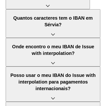
O IBAN de Sérvia tem exatamente 22 caracteres e é
Quantos caracteres tem o IBAN em
composto por três elementos:
Sérvia?
Código de país (posição 1–2):
Sérvia identifica Sérvia
segundo a norma ISO 3166-1.
O IBAN de Sérvia tem sempre exatamente 22 caracteres.
Onde encontro o meu IBAN de Issue
Este comprimento é estabelecido de forma obrigatória pela
Dígitos de controlo (posição 3–4):
calculados pelo método
with interpolation?
norma ISO 13616. Um IBAN com um número de caracteres
módulo 97; permitem a validação automática.
diferente é formalmente inválido e será rejeitado pelo sistema
BBAN (posição 5–22):
o identificador nacional da conta,
bancário.
com estrutura e comprimento definidos pelo padrão de
Pode encontrar o seu IBAN nestes locais:
Sérvia.
Posso usar o meu IBAN do Issue with
interpolation para pagamentos
Para referência
: os IBAN variam entre 15 e 34 caracteres
consoante o país. O comprimento do IBAN de Sérvia
internacionais?
Banca online ou app:
após iniciar sessão, em «Resumo de
corresponde ao padrão nacional de Sérvia.
conta» ou «Detalhes de conta». A partir daí pode copiar o
IBAN diretamente.