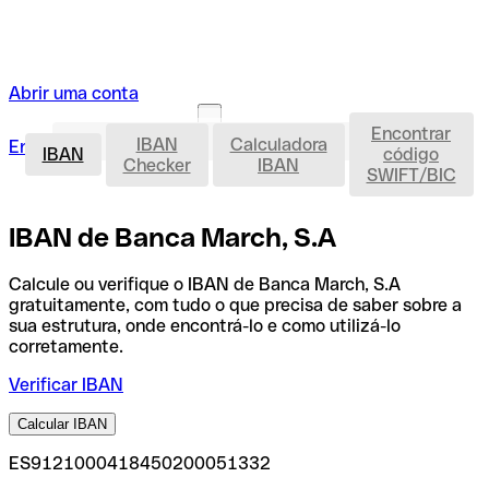
Abrir uma conta
Encontrar
IBAN
IBAN
Calculadora
Entrar
Abrir uma conta
IBAN
código
Checker
IBAN
SWIFT/BIC
IBAN de Banca March, S.A
Calcule ou verifique o IBAN de Banca March, S.A
gratuitamente, com tudo o que precisa de saber sobre a
sua estrutura, onde encontrá-lo e como utilizá-lo
corretamente.
Verificar IBAN
Calcular IBAN
ES9121000418450200051332