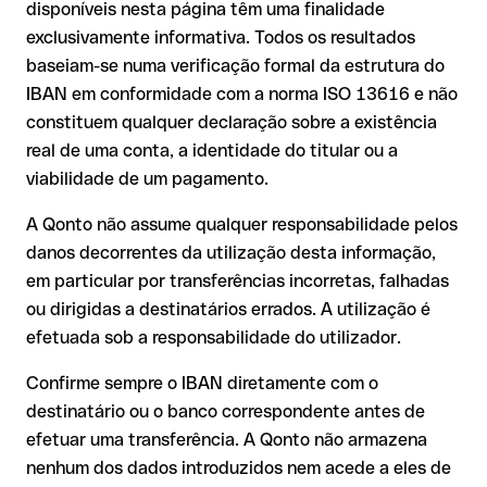
é executada para uma conta alheia. Neste caso:
disponíveis nesta página têm uma finalidade
exclusivamente informativa. Todos os resultados
O banco destinatário é obrigado a colaborar na
Um IBAN pode passar todos os controlos matemáticos e não
baseiam-se numa verificação formal da estrutura do
recuperação dos fundos;
corresponder a nenhuma conta real. Por exemplo, se foram
IBAN em conformidade com a norma ISO 13616 e não
A sua instituição pode iniciar um processo de reclamação a
transpostos dígitos e a combinação resultante é formalmente
constituem qualquer declaração sobre a existência
seu pedido;
válida.
real de uma conta, a identidade do titular ou a
A devolução não está garantida, especialmente se o
viabilidade de um pagamento.
destinatário já tiver utilizado o dinheiro
Recomendação
: peça ao destinatário que confirme o IBAN
Em transferências internacionais fora do espaço SEPA, a
A Qonto não assume qualquer responsabilidade pelos
por escrito, especialmente em novas relações comerciais ou
recuperação é consideravelmente mais complexa e implica
com montantes elevados. A existência de uma conta só pode
danos decorrentes da utilização desta informação,
comissões adicionais.
ser verificada pelo próprio Banca March, S.A ou através de
em particular por transferências incorretas, falhadas
uma transferência de teste.
Recomendação
: verifique cada IBAN antes de efetuar uma
ou dirigidas a destinatários errados. A utilização é
transferência com o nosso IBAN Checker gratuito e, em caso
efetuada sob a responsabilidade do utilizador.
de dúvida, confirme-o diretamente com o destinatário. Esta
precaução é especialmente importante com montantes
Confirme sempre o IBAN diretamente com o
elevados ou em novas relações comerciais.
destinatário ou o banco correspondente antes de
efetuar uma transferência. A Qonto não armazena
nenhum dos dados introduzidos nem acede a eles de