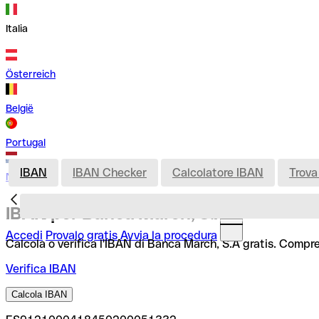
Italia
Österreich
België
Portugal
IBAN
IBAN Checker
Calcolatore IBAN
Trova
Nederland
IBAN per Banca March, S.A
Accedi
Provalo gratis
Avvia la procedura
Calcola o verifica l'IBAN di Banca March, S.A gratis. Compre
Verifica IBAN
Calcola IBAN