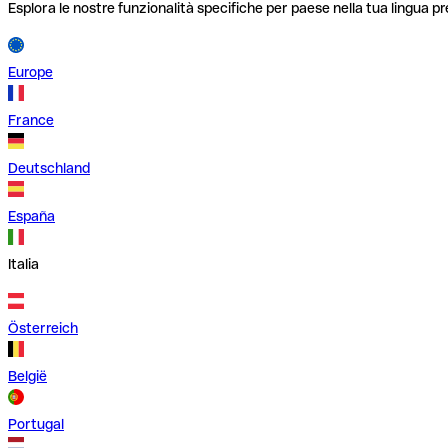
Esplora le nostre funzionalità specifiche per paese nella tua lingua pr
Europe
France
Deutschland
España
Italia
Österreich
België
Portugal