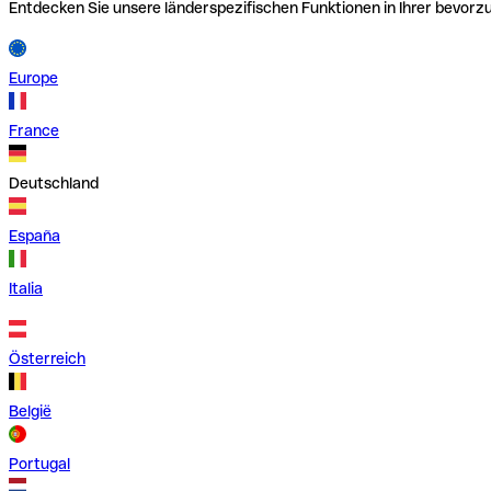
Entdecken Sie unsere länderspezifischen Funktionen in Ihrer bevor
Europe
France
Deutschland
España
Italia
Österreich
België
Portugal