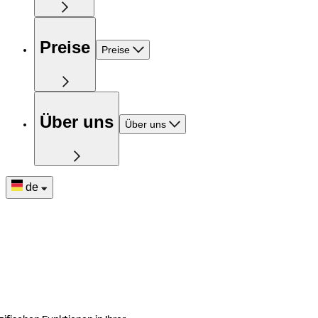
Preise
Preise
Über uns
Über uns
de