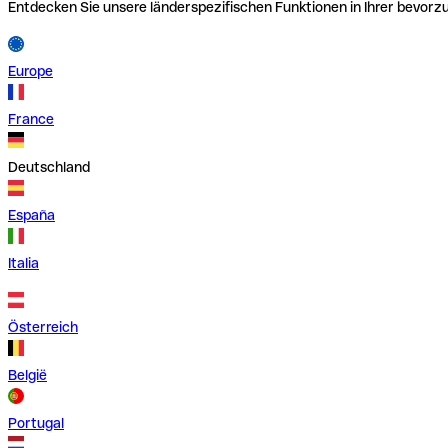
Entdecken Sie unsere länderspezifischen Funktionen in Ihrer bevor
Europe
France
Deutschland
España
Italia
Österreich
België
Portugal