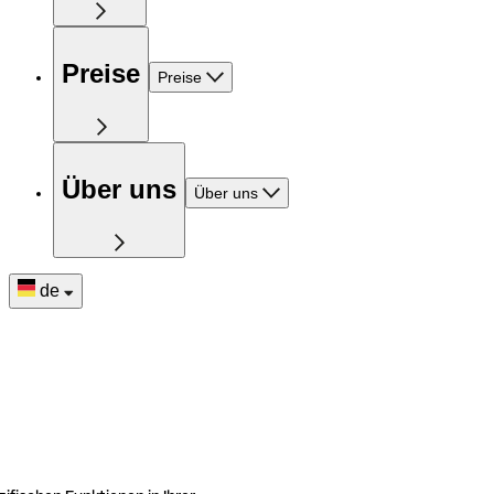
Preise
Preise
Über uns
Über uns
de