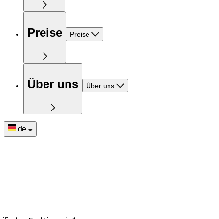
Preise
Preise
Über uns
Über uns
de