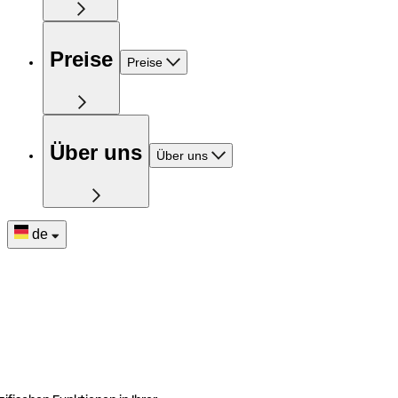
Preise
Preise
Über uns
Über uns
de