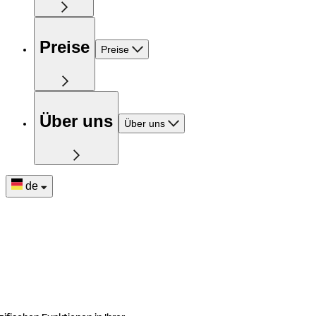
Preise
Preise
Über uns
Über uns
de