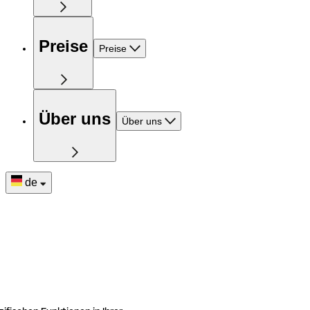
Preise
Preise
Über uns
Über uns
de