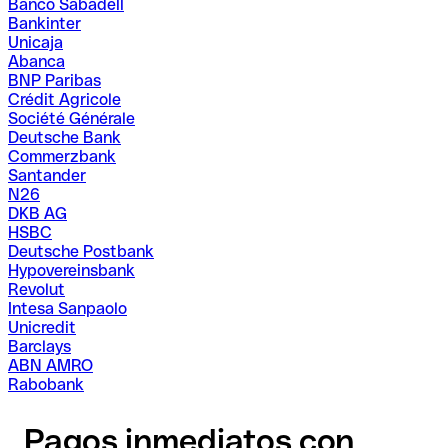
Banco Sabadell
Bankinter
Unicaja
Abanca
BNP Paribas
Crédit Agricole
Société Générale
Deutsche Bank
Commerzbank
Santander
N26
DKB AG
HSBC
Deutsche Postbank
Hypovereinsbank
Revolut
Intesa Sanpaolo
Unicredit
Barclays
ABN AMRO
Rabobank
Pagos inmediatos con