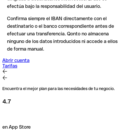
efectúa bajo la responsabilidad del usuario.
Recomendación
: Verifica cada IBAN antes de una
transferencia con nuestro IBAN Checker gratuito y, en caso
Confirma siempre el IBAN directamente con el
de duda, confírmalo directamente con el destinatario. Esta
destinatario o el banco correspondiente antes de
precaución es especialmente importante con importes
efectuar una transferencia. Qonto no almacena
elevados o nuevas relaciones comerciales.
ninguno de los datos introducidos ni accede a ellos
de forma manual.
Abrir cuenta
Tarifas
Encuentra el mejor plan para las necesidades de tu negocio.
4.7
en App Store