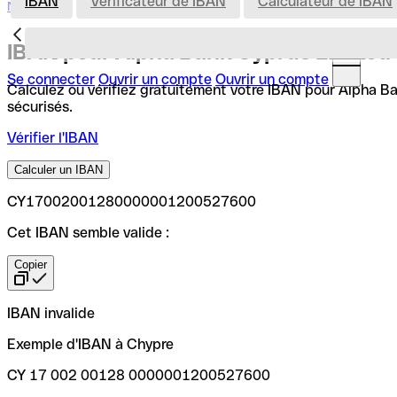
IBAN
Vérificateur de IBAN
Calculateur de IBAN
Nederland
IBAN pour Alpha Bank Cyprus Limited
Se connecter
Ouvrir un compte
Ouvrir un compte
Calculez ou vérifiez gratuitement votre IBAN pour Alpha Ban
sécurisés.
Vérifier l'IBAN
Calculer un IBAN
CY17002001280000001200527600
Cet IBAN semble valide :
Copier
IBAN invalide
Exemple d'IBAN à Chypre
CY 17 002 00128 0000001200527600