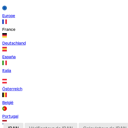
Europe
France
Deutschland
España
Italia
Österreich
België
Portugal