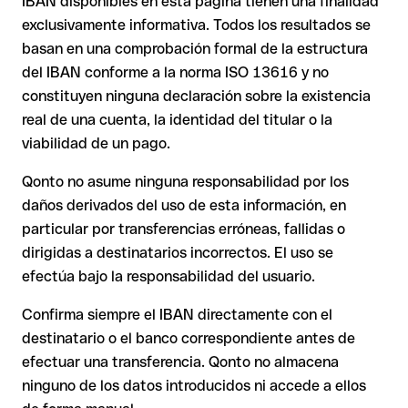
IBAN disponibles en esta página tienen una finalidad
real (por ejemplo, si se han transpuesto dígitos y la
exclusivamente informativa. Todos los resultados se
El banco receptor está obligado a colaborar en la
combinación resultante es formalmente válida).
recuperación de los fondos.
basan en una comprobación formal de la estructura
del IBAN conforme a la norma ISO 13616 y no
Tu entidad puede iniciar un proceso de reclamación a
petición tuya.
Recomendación
: Pide al destinatario que te confirme el IBAN
constituyen ninguna declaración sobre la existencia
por escrito, especialmente en nuevas relaciones comerciales
real de una cuenta, la identidad del titular o la
La devolución no está asegurada, especialmente si el
o con importes elevados. La existencia de una cuenta solo
destinatario ya ha retirado el dinero.
viabilidad de un pago.
puede verificarla el propio Caisse d'Epargne o mediante una
transferencia de prueba.
Qonto no asume ninguna responsabilidad por los
En transferencias internacionales fuera del espacio SEPA, la
daños derivados del uso de esta información, en
recuperación es considerablemente más compleja y
conlleva
particular por transferencias erróneas, fallidas o
comisiones
.
dirigidas a destinatarios incorrectos. El uso se
efectúa bajo la responsabilidad del usuario.
Recomendación
: Verifica cada IBAN antes de una
transferencia con nuestro IBAN Checker gratuito y, en caso
Confirma siempre el IBAN directamente con el
de duda, confírmalo directamente con el destinatario. Esta
destinatario o el banco correspondiente antes de
precaución es especialmente importante con importes
efectuar una transferencia. Qonto no almacena
elevados o nuevas relaciones comerciales.
ninguno de los datos introducidos ni accede a ellos