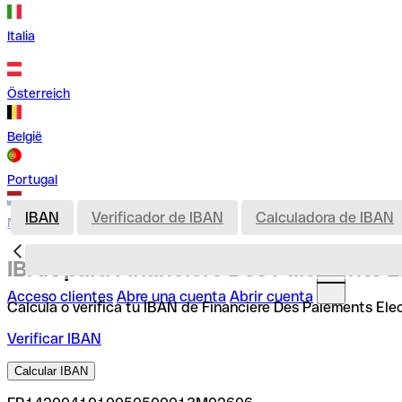
Italia
Österreich
België
Portugal
IBAN
Verificador de IBAN
Calculadora de IBAN
Nederland
IBAN para Financiere Des Paiements E
Acceso clientes
Abre una cuenta
Abrir cuenta
Calcula o verifica tu IBAN de Financiere Des Paiements Ele
Verificar IBAN
Calcular IBAN