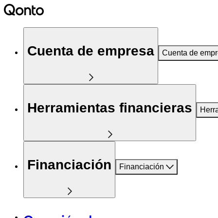
Cuenta de empresa
Cuenta de emp
Herramientas financieras
Herr
Financiación
Financiación