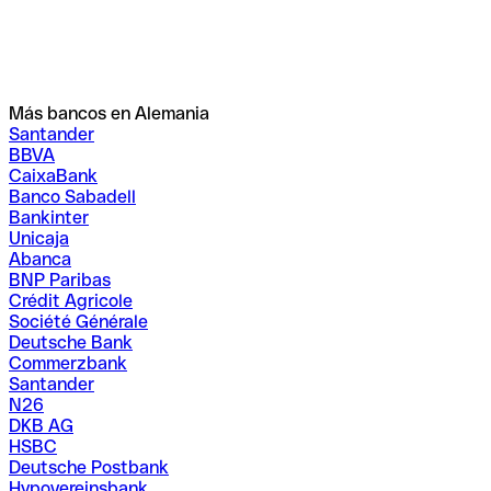
Más bancos en Alemania
Santander
BBVA
CaixaBank
Banco Sabadell
Bankinter
Unicaja
Abanca
BNP Paribas
Crédit Agricole
Société Générale
Deutsche Bank
Commerzbank
Santander
N26
DKB AG
HSBC
Deutsche Postbank
Hypovereinsbank