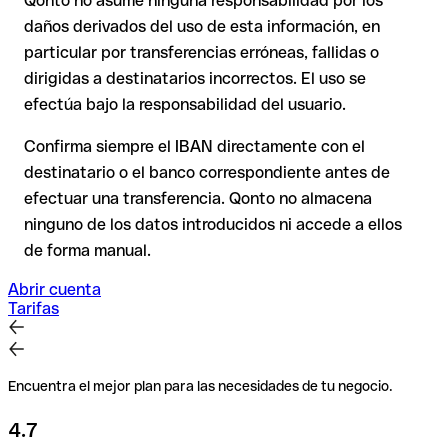
Qonto no asume ninguna responsabilidad por los
En transferencias internacionales fuera del espacio SEPA, la
daños derivados del uso de esta información, en
recuperación es considerablemente más compleja y
conlleva
particular por transferencias erróneas, fallidas o
comisiones
.
dirigidas a destinatarios incorrectos. El uso se
efectúa bajo la responsabilidad del usuario.
Recomendación
: Verifica cada IBAN antes de una
transferencia con nuestro IBAN Checker gratuito y, en caso
Confirma siempre el IBAN directamente con el
de duda, confírmalo directamente con el destinatario. Esta
destinatario o el banco correspondiente antes de
precaución es especialmente importante con importes
efectuar una transferencia. Qonto no almacena
elevados o nuevas relaciones comerciales.
ninguno de los datos introducidos ni accede a ellos
de forma manual.
Abrir cuenta
Tarifas
Encuentra el mejor plan para las necesidades de tu negocio.
4.7