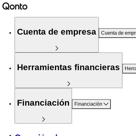
Cuenta de empresa
Cuenta de emp
Herramientas financieras
Herr
Financiación
Financiación