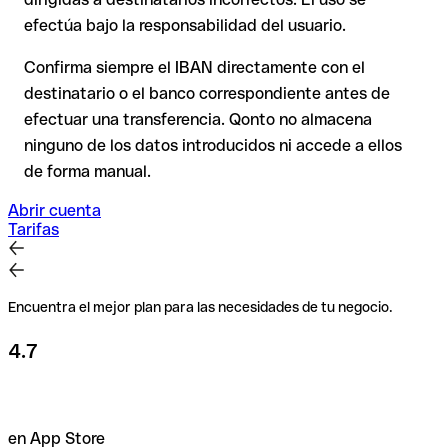
efectúa bajo la responsabilidad del usuario.
Recomendación
: Verifica cada IBAN antes de una
transferencia con nuestro IBAN Checker gratuito y, en caso
Confirma siempre el IBAN directamente con el
de duda, confírmalo directamente con el destinatario. Esta
destinatario o el banco correspondiente antes de
precaución es especialmente importante con importes
efectuar una transferencia. Qonto no almacena
elevados o nuevas relaciones comerciales.
ninguno de los datos introducidos ni accede a ellos
de forma manual.
Abrir cuenta
Tarifas
Encuentra el mejor plan para las necesidades de tu negocio.
4.7
en App Store