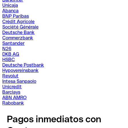
Unicaja
Abanca
BNP Paribas
Crédit Agricole
Société Générale
Deutsche Bank
Commerzbank
Santander
N26
DKB AG
HSBC
Deutsche Postbank
Hypovereinsbank
Revolut
Intesa Sanpaolo
Unicredit
Barclays
ABN AMRO
Rabobank
Pagos inmediatos con