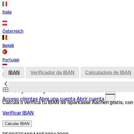
Italia
Österreich
België
Portugal
IBAN
Verificador de IBAN
Calculadora de IBAN
Nederland
IBAN para Sparkasse Aachen
Acceso clientes
Abre una cuenta
Abrir cuenta
Calcula o verifica tu IBAN de Sparkasse Aachen gratis, con
Verificar IBAN
Calcular IBAN