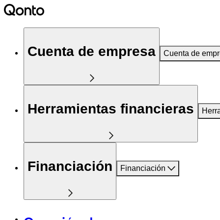
Cuenta de empresa
Cuenta de emp
Herramientas financieras
Herr
Financiación
Financiación