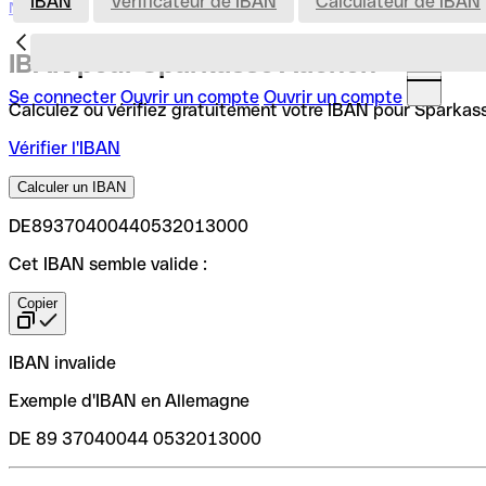
IBAN
Vérificateur de IBAN
Calculateur de IBAN
Nederland
IBAN pour Sparkasse Aachen
Se connecter
Ouvrir un compte
Ouvrir un compte
Calculez ou vérifiez gratuitement votre IBAN pour Sparkasse
Vérifier l'IBAN
Calculer un IBAN
DE89370400440532013000
Cet IBAN semble valide :
Copier
IBAN invalide
Exemple d'IBAN en Allemagne
DE 89 37040044 0532013000