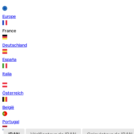
Europe
France
Deutschland
España
Italia
Österreich
België
Portugal