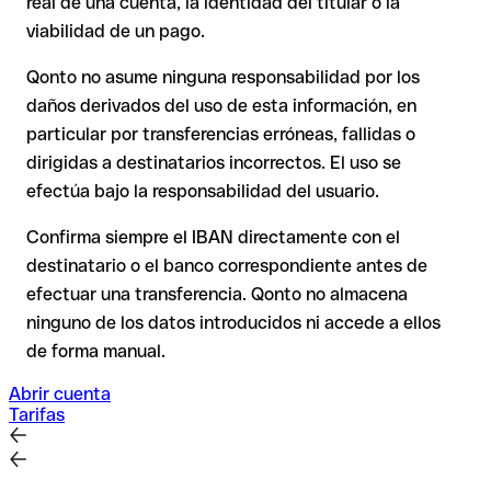
real de una cuenta, la identidad del titular o la
La devolución no está asegurada, especialmente si el
o con importes elevados. La existencia de una cuenta solo
destinatario ya ha retirado el dinero.
viabilidad de un pago.
puede verificarla el propio Aps Bank Ltd. o mediante una
transferencia de prueba.
Qonto no asume ninguna responsabilidad por los
En transferencias internacionales fuera del espacio SEPA, la
daños derivados del uso de esta información, en
recuperación es considerablemente más compleja y
conlleva
particular por transferencias erróneas, fallidas o
comisiones
.
dirigidas a destinatarios incorrectos. El uso se
efectúa bajo la responsabilidad del usuario.
Recomendación
: Verifica cada IBAN antes de una
transferencia con nuestro IBAN Checker gratuito y, en caso
Confirma siempre el IBAN directamente con el
de duda, confírmalo directamente con el destinatario. Esta
destinatario o el banco correspondiente antes de
precaución es especialmente importante con importes
efectuar una transferencia. Qonto no almacena
elevados o nuevas relaciones comerciales.
ninguno de los datos introducidos ni accede a ellos
de forma manual.
Abrir cuenta
Tarifas