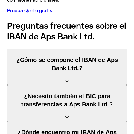
comisiones adicionales.
Prueba Qonto gratis
Preguntas frecuentes sobre el
IBAN de Aps Bank Ltd.
¿Cómo se compone el IBAN de Aps
Bank Ltd.?
El IBAN de Malta tiene exactamente 31 caracteres y se
¿Necesito también el BIC para
compone de
tres elementos
:
transferencias a Aps Bank Ltd.?
Código de país
(posición 1–2): Malta identifica Malta
según la norma ISO 3166-1.
Depende del
destino de la transferencia
:
¿Dónde encuentro mi IBAN de Aps
Dígitos de control
(posición 3–4): Calculados mediante