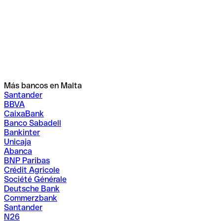
Más bancos en Malta
Santander
BBVA
CaixaBank
Banco Sabadell
Bankinter
Unicaja
Abanca
BNP Paribas
Crédit Agricole
Société Générale
Deutsche Bank
Commerzbank
Santander
N26