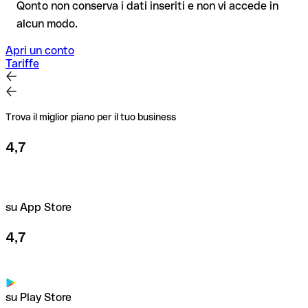
Consiglio
: verifica ogni IBAN prima di un bonifico con il nostro
Qonto non conserva i dati inseriti e non vi accede in
IBAN Checker gratuito, e in caso di dubbio confermalo con il
alcun modo.
destinatario. Questa attenzione è fondamentale soprattutto
per importi elevati o nuovi rapporti commerciali.
Apri un conto
Tariffe
Trova il miglior piano per il tuo business
4,7
su App Store
4,7
su Play Store