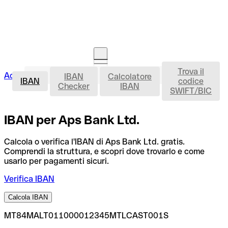
Trova il
IBAN
Accedi
IBAN
Calcolatore
Avvia la procedura
IBAN
codice
Checker
IBAN
SWIFT/BIC
IBAN per Aps Bank Ltd.
Calcola o verifica l'IBAN di Aps Bank Ltd. gratis.
Comprendi la struttura, e scopri dove trovarlo e come
usarlo per pagamenti sicuri.
Verifica IBAN
Calcola IBAN
MT84MALT011000012345MTLCAST001S