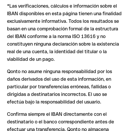
Nota
: En transferencias en divisas extranjeras (p. ej. USD,
se ejecuta hacia una cuenta ajena. En ese caso:
*Las verificaciones, cálculos e información sobre el
GBP) pueden aplicarse comisiones de cambio adicionales.
Por qué es relevante
: Un IBAN puede superar todos los
Consulta previamente las condiciones vigentes con
IBAN disponibles en esta página tienen una finalidad
controles matemáticos y no corresponder a ninguna cuenta
POCZTOWY BANK SA.
exclusivamente informativa. Todos los resultados se
El banco receptor está obligado a colaborar en la
real (por ejemplo, si se han transpuesto dígitos y la
recuperación de los fondos.
combinación resultante es formalmente válida).
basan en una comprobación formal de la estructura
del IBAN conforme a la norma ISO 13616 y no
Tu entidad puede iniciar un proceso de reclamación a
petición tuya.
constituyen ninguna declaración sobre la existencia
Recomendación
: Pide al destinatario que te confirme el IBAN
real de una cuenta, la identidad del titular o la
La devolución no está asegurada, especialmente si el
por escrito, especialmente en nuevas relaciones comerciales
destinatario ya ha retirado el dinero.
viabilidad de un pago.
o con importes elevados. La existencia de una cuenta solo
puede verificarla el propio POCZTOWY BANK SA o mediante
Qonto no asume ninguna responsabilidad por los
En transferencias internacionales fuera del espacio SEPA, la
una transferencia de prueba.
daños derivados del uso de esta información, en
recuperación es considerablemente más compleja y
conlleva
particular por transferencias erróneas, fallidas o
comisiones
.
dirigidas a destinatarios incorrectos. El uso se
efectúa bajo la responsabilidad del usuario.
Recomendación
: Verifica cada IBAN antes de una
transferencia con nuestro IBAN Checker gratuito y, en caso
Confirma siempre el IBAN directamente con el
de duda, confírmalo directamente con el destinatario. Esta
destinatario o el banco correspondiente antes de
precaución es especialmente importante con importes
efectuar una transferencia. Qonto no almacena
elevados o nuevas relaciones comerciales.