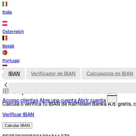
Italia
Österreich
België
Portugal
IBAN
Verificador de IBAN
Calculadora de IBAN
Nederland
IBAN para Raiffeisen Banka A.d.
Acceso clientes
Abre una cuenta
Abrir cuenta
Calcula o verifica tu IBAN de Raiffeisen Banka A.d. gratis,
Verificar IBAN
Calcular IBAN