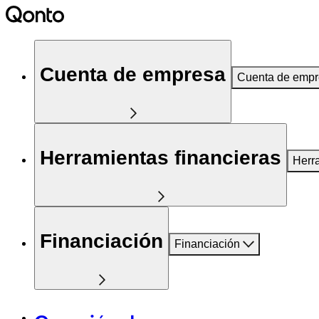
Cuenta de empresa
Cuenta de emp
Herramientas financieras
Herr
Financiación
Financiación