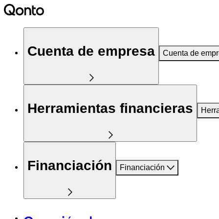
Cuenta de empresa
Cuenta de emp
Herramientas financieras
Herr
Financiación
Financiación