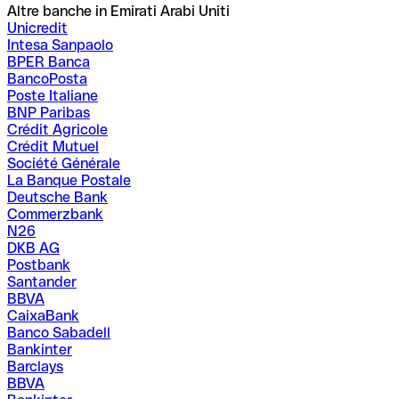
Altre banche in Emirati Arabi Uniti
Unicredit
Intesa Sanpaolo
BPER Banca
BancoPosta
Poste Italiane
BNP Paribas
Crédit Agricole
Crédit Mutuel
Société Générale
La Banque Postale
Deutsche Bank
Commerzbank
N26
DKB AG
Postbank
Santander
BBVA
CaixaBank
Banco Sabadell
Bankinter
Barclays
BBVA