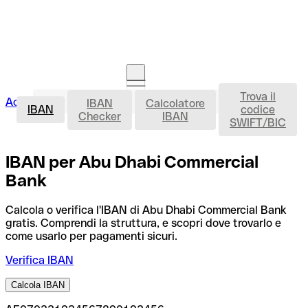
Trova il
IBAN
Accedi
IBAN
Calcolatore
Avvia la procedura
IBAN
codice
Checker
IBAN
SWIFT/BIC
IBAN per Abu Dhabi Commercial
Bank
Calcola o verifica l'IBAN di Abu Dhabi Commercial Bank
gratis. Comprendi la struttura, e scopri dove trovarlo e
come usarlo per pagamenti sicuri.
Verifica IBAN
Calcola IBAN