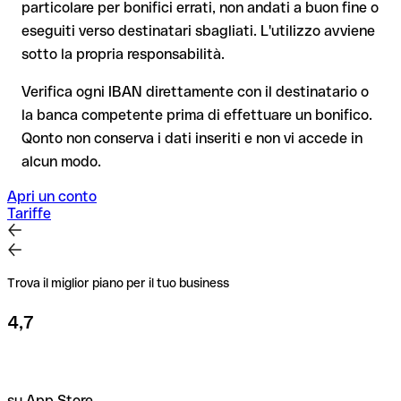
Consiglio
: chiedi al destinatario di confermare l'IBAN per
particolare per bonifici errati, non andati a buon fine o
beneficiario. Se i dati non coincidono, ricevi un avviso che ti
iscritto, soprattutto in caso di nuovi rapporti commerciali o
consente di individuare l'errore prima di procedere. Questo
eseguiti verso destinatari sbagliati. L'utilizzo avviene
importi elevati. L'esistenza di un conto può essere verificata
controllo non blocca il pagamento, la decisione finale resta
sotto la propria responsabilità.
esclusivamente da Abu Dhabi Commercial Bank stessa o
tua, e non si applica ai bonifici al di fuori dell'area SEPA.
tramite un bonifico di prova.
Verifica ogni IBAN direttamente con il destinatario o
la banca competente prima di effettuare un bonifico.
Consiglio
: verifica ogni IBAN prima di un bonifico con il nostro
Qonto non conserva i dati inseriti e non vi accede in
IBAN Checker gratuito, e in caso di dubbio confermalo con il
alcun modo.
destinatario. Questa attenzione è fondamentale soprattutto
per importi elevati o nuovi rapporti commerciali.
Apri un conto
Tariffe
Trova il miglior piano per il tuo business
4,7
su App Store