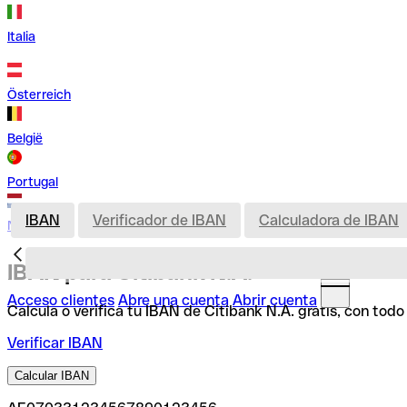
Italia
Österreich
België
Portugal
IBAN
Verificador de IBAN
Calculadora de IBAN
Nederland
IBAN para Citibank N.A.
Acceso clientes
Abre una cuenta
Abrir cuenta
Calcula o verifica tu IBAN de Citibank N.A. gratis, con tod
Verificar IBAN
Calcular IBAN