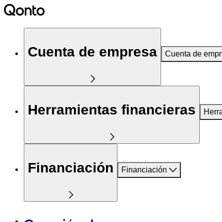
Cuenta de empresa
Cuenta de emp
Herramientas financieras
Herr
Financiación
Financiación