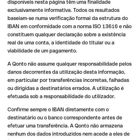
é executada para uma conta alheia. Neste caso:
disponíveis nesta página têm uma finalidade
exclusivamente informativa. Todos os resultados
O banco destinatário é obrigado a colaborar na
Um IBAN pode passar todos os controlos matemáticos e não
baseiam-se numa verificação formal da estrutura do
recuperação dos fundos;
corresponder a nenhuma conta real. Por exemplo, se foram
IBAN em conformidade com a norma ISO 13616 e não
A sua instituição pode iniciar um processo de reclamação a
transpostos dígitos e a combinação resultante é formalmente
constituem qualquer declaração sobre a existência
seu pedido;
válida.
real de uma conta, a identidade do titular ou a
A devolução não está garantida, especialmente se o
viabilidade de um pagamento.
destinatário já tiver utilizado o dinheiro
Recomendação
: peça ao destinatário que confirme o IBAN
Em transferências internacionais fora do espaço SEPA, a
A Qonto não assume qualquer responsabilidade pelos
por escrito, especialmente em novas relações comerciais ou
recuperação é consideravelmente mais complexa e implica
com montantes elevados. A existência de uma conta só pode
danos decorrentes da utilização desta informação,
comissões adicionais.
ser verificada pelo próprio Eurobank Cyprus Ltd ou através de
em particular por transferências incorretas, falhadas
uma transferência de teste.
Recomendação
: verifique cada IBAN antes de efetuar uma
ou dirigidas a destinatários errados. A utilização é
transferência com o nosso IBAN Checker gratuito e, em caso
efetuada sob a responsabilidade do utilizador.
de dúvida, confirme-o diretamente com o destinatário. Esta
precaução é especialmente importante com montantes
Confirme sempre o IBAN diretamente com o
elevados ou em novas relações comerciais.
destinatário ou o banco correspondente antes de
efetuar uma transferência. A Qonto não armazena
nenhum dos dados introduzidos nem acede a eles de