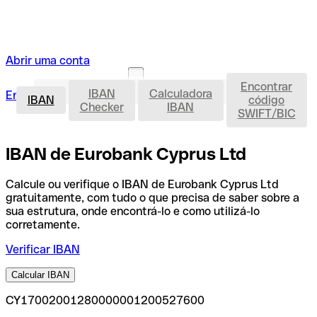
Abrir uma conta
Encontrar
IBAN
IBAN
Calculadora
Entrar
Abrir uma conta
IBAN
código
Checker
IBAN
SWIFT/BIC
IBAN de Eurobank Cyprus Ltd
Calcule ou verifique o IBAN de Eurobank Cyprus Ltd
gratuitamente, com tudo o que precisa de saber sobre a
sua estrutura, onde encontrá-lo e como utilizá-lo
corretamente.
Verificar IBAN
Calcular IBAN
CY17002001280000001200527600