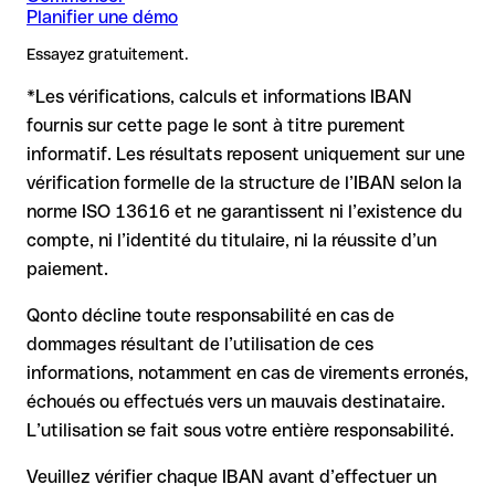
Planifier une démo
un IBAN valide, le virement peut être envoyé vers un autre
Recommandation
: demandez au bénéficiaire de vous
Remarque
compte.
: Pour les virements en devises étrangères (par ex.
confirmer l'IBAN par écrit, surtout pour une nouvelle relation
Essayez gratuitement.
USD, GBP), des frais de change peuvent s'appliquer.
commerciale ou un montant important. L'existence d'un
Renseignez-vous à l'avance auprès de Eurobank Cyprus Ltd
compte ne peut être vérifiée que par Eurobank Cyprus Ltd
*Les vérifications, calculs et informations IBAN
sur les conditions en vigueur.
elle-même ou par un virement test.
Dans ce cas :
fournis sur cette page le sont à titre purement
informatif. Les résultats reposent uniquement sur une
la banque réceptrice doit coopérer au retour des fonds
vérification formelle de la structure de l’IBAN selon la
votre banque peut initier une procédure de rappel sur
norme ISO 13616 et ne garantissent ni l’existence du
demande
compte, ni l’identité du titulaire, ni la réussite d’un
le remboursement n’est pas garanti, surtout si les fonds ont
paiement.
déjà été retirés
pour les virements hors SEPA, la récupération est plus
Qonto décline toute responsabilité en cas de
complexe et peut entraîner des frais
dommages résultant de l’utilisation de ces
informations, notamment en cas de virements erronés,
Recommandation
: vérifiez systématiquement chaque IBAN
avant un virement (via un outil de vérification) et confirmez-le
échoués ou effectués vers un mauvais destinataire.
directement auprès du bénéficiaire en cas de doute. Cette
L’utilisation se fait sous votre entière responsabilité.
précaution est essentielle, en particulier pour des montants
élevés ou de nouvelles relations commerciales.
Veuillez vérifier chaque IBAN avant d’effectuer un