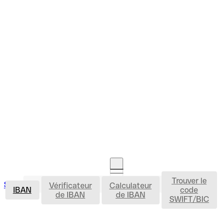
Trouver le
IBAN
Se connecter
Vérificateur
Calculateur
Ouvrir un compte
IBAN
code
de IBAN
de IBAN
SWIFT/BIC