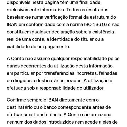
é executada para uma conta alheia. Neste caso:
disponíveis nesta página têm uma finalidade
exclusivamente informativa. Todos os resultados
O banco destinatário é obrigado a colaborar na
Um IBAN pode passar todos os controlos matemáticos e não
baseiam-se numa verificação formal da estrutura do
recuperação dos fundos;
corresponder a nenhuma conta real. Por exemplo, se foram
IBAN em conformidade com a norma ISO 13616 e não
A sua instituição pode iniciar um processo de reclamação a
transpostos dígitos e a combinação resultante é formalmente
constituem qualquer declaração sobre a existência
seu pedido;
válida.
real de uma conta, a identidade do titular ou a
A devolução não está garantida, especialmente se o
viabilidade de um pagamento.
destinatário já tiver utilizado o dinheiro
Recomendação
: peça ao destinatário que confirme o IBAN
Em transferências internacionais fora do espaço SEPA, a
A Qonto não assume qualquer responsabilidade pelos
por escrito, especialmente em novas relações comerciais ou
recuperação é consideravelmente mais complexa e implica
com montantes elevados. A existência de uma conta só pode
danos decorrentes da utilização desta informação,
comissões adicionais.
ser verificada pelo próprio Magnet Bank Zrt. ou através de
em particular por transferências incorretas, falhadas
uma transferência de teste.
Recomendação
: verifique cada IBAN antes de efetuar uma
ou dirigidas a destinatários errados. A utilização é
transferência com o nosso IBAN Checker gratuito e, em caso
efetuada sob a responsabilidade do utilizador.
de dúvida, confirme-o diretamente com o destinatário. Esta
precaução é especialmente importante com montantes
Confirme sempre o IBAN diretamente com o
elevados ou em novas relações comerciais.
destinatário ou o banco correspondente antes de
efetuar uma transferência. A Qonto não armazena
nenhum dos dados introduzidos nem acede a eles de