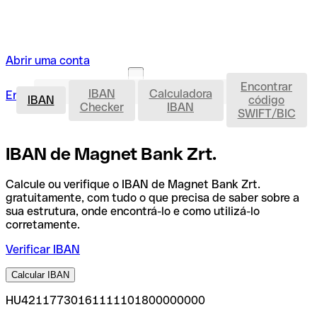
Abrir uma conta
Encontrar
IBAN
IBAN
Calculadora
Entrar
Abrir uma conta
IBAN
código
Checker
IBAN
SWIFT/BIC
IBAN de Magnet Bank Zrt.
Calcule ou verifique o IBAN de Magnet Bank Zrt.
gratuitamente, com tudo o que precisa de saber sobre a
sua estrutura, onde encontrá-lo e como utilizá-lo
corretamente.
Verificar IBAN
Calcular IBAN
HU42117730161111101800000000