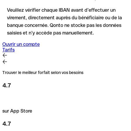
précaution est essentielle, en particulier pour des montants
élevés ou de nouvelles relations commerciales.
Veuillez vérifier chaque IBAN avant d’effectuer un
virement, directement auprès du bénéficiaire ou de la
banque concernée. Qonto ne stocke pas les données
saisies et n’y accède pas manuellement.
Ouvrir un compte
Tarifs
Trouver le meilleur forfait selon vos besoins
4.7
sur App Store
4.7