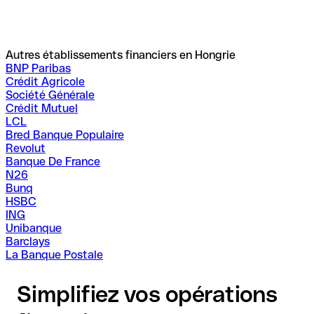
Autres établissements financiers en Hongrie
BNP Paribas
Crédit Agricole
Société Générale
Crédit Mutuel
LCL
Bred Banque Populaire
Revolut
Banque De France
N26
Bunq
HSBC
ING
Unibanque
Barclays
La Banque Postale
Simplifiez vos opérations