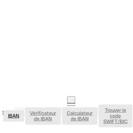
Trouver le
IBAN
Se connecter
Vérificateur
Calculateur
Ouvrir un compte
IBAN
code
de IBAN
de IBAN
SWIFT/BIC