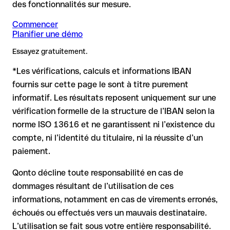
compte : aucune perte financière.
des fonctionnalités sur mesure.
ont été inversés, créant par hasard une autre combinaison
en provenance de pays hors SEPA, le BIC est indispensable.
IBAN formellement valide, mais incorrecte : c’est le cas le
formellement valide.
plus critique. Si une erreur (ex. inversion de chiffres) crée
Commencer
Planifier une démo
un IBAN valide, le virement peut être envoyé vers un autre
Recommandation
: demandez au bénéficiaire de vous
Remarque
compte.
: Pour les virements en devises étrangères (par ex.
confirmer l'IBAN par écrit, surtout pour une nouvelle relation
Essayez gratuitement.
USD, GBP), des frais de change peuvent s'appliquer.
commerciale ou un montant important. L'existence d'un
Renseignez-vous à l'avance auprès de Magnet Bank Zrt. sur
compte ne peut être vérifiée que par Magnet Bank Zrt. elle-
*Les vérifications, calculs et informations IBAN
les conditions en vigueur.
même ou par un virement test.
Dans ce cas :
fournis sur cette page le sont à titre purement
informatif. Les résultats reposent uniquement sur une
la banque réceptrice doit coopérer au retour des fonds
vérification formelle de la structure de l’IBAN selon la
votre banque peut initier une procédure de rappel sur
norme ISO 13616 et ne garantissent ni l’existence du
demande
compte, ni l’identité du titulaire, ni la réussite d’un
le remboursement n’est pas garanti, surtout si les fonds ont
paiement.
déjà été retirés
pour les virements hors SEPA, la récupération est plus
Qonto décline toute responsabilité en cas de
complexe et peut entraîner des frais
dommages résultant de l’utilisation de ces
informations, notamment en cas de virements erronés,
Recommandation
: vérifiez systématiquement chaque IBAN
avant un virement (via un outil de vérification) et confirmez-le
échoués ou effectués vers un mauvais destinataire.
directement auprès du bénéficiaire en cas de doute. Cette
L’utilisation se fait sous votre entière responsabilité.