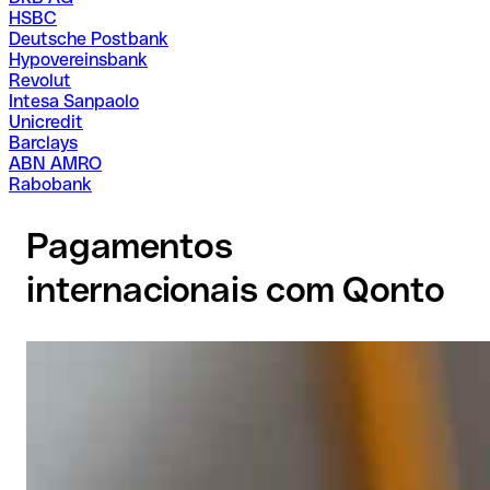
HSBC
Deutsche Postbank
Hypovereinsbank
Revolut
Intesa Sanpaolo
Unicredit
Barclays
ABN AMRO
Rabobank
Pagamentos
internacionais com Qonto