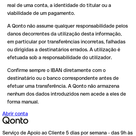
real de uma conta, a identidade do titular ou a
A devolução não está garantida, especialmente se o
viabilidade de um pagamento.
destinatário já tiver utilizado o dinheiro
Recomendação
: peça ao destinatário que confirme o IBAN
Em transferências internacionais fora do espaço SEPA, a
A Qonto não assume qualquer responsabilidade pelos
por escrito, especialmente em novas relações comerciais ou
recuperação é consideravelmente mais complexa e implica
com montantes elevados. A existência de uma conta só pode
danos decorrentes da utilização desta informação,
comissões adicionais.
ser verificada pelo próprio Mcb Bank Limited ou através de
em particular por transferências incorretas, falhadas
uma transferência de teste.
Recomendação
: verifique cada IBAN antes de efetuar uma
ou dirigidas a destinatários errados. A utilização é
transferência com o nosso IBAN Checker gratuito e, em caso
efetuada sob a responsabilidade do utilizador.
de dúvida, confirme-o diretamente com o destinatário. Esta
precaução é especialmente importante com montantes
Confirme sempre o IBAN diretamente com o
elevados ou em novas relações comerciais.
destinatário ou o banco correspondente antes de
efetuar uma transferência. A Qonto não armazena
nenhum dos dados introduzidos nem acede a eles de
forma manual.
Abrir conta
Serviço de Apoio ao Cliente 5 dias por semana - das 9h às