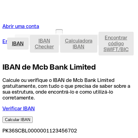
Abrir uma conta
Encontrar
IBAN
IBAN
Calculadora
Entrar
Abrir uma conta
IBAN
código
Checker
IBAN
SWIFT/BIC
IBAN de Mcb Bank Limited
Calcule ou verifique o IBAN de Mcb Bank Limited
gratuitamente, com tudo o que precisa de saber sobre a
sua estrutura, onde encontrá-lo e como utilizá-lo
corretamente.
Verificar IBAN
Calcular IBAN
PK36SCBL0000001123456702