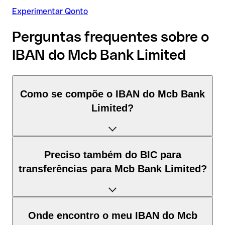
Experimentar Qonto
Perguntas frequentes sobre o
IBAN do Mcb Bank Limited
Como se compõe o IBAN do Mcb Bank
Limited?
O IBAN de Paquistão tem exatamente 24 caracteres e é
Preciso também do BIC para
composto por três elementos:
transferências para Mcb Bank Limited?
Código de país (posição 1–2): Paquistão identifica
Paquistão segundo a norma ISO 3166-1.
Depende do destino da transferência:
Onde encontro o meu IBAN do Mcb
Dígitos de controlo (posição 3–4): calculados pelo método