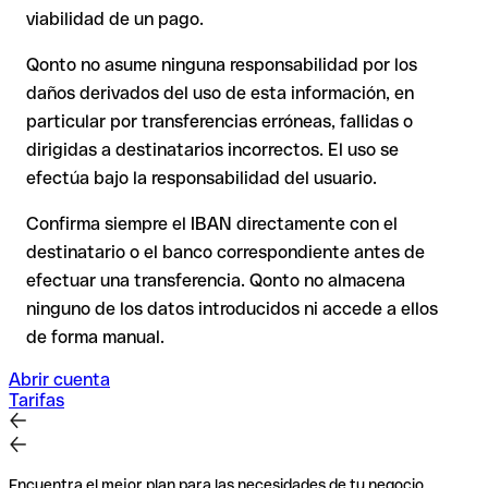
o con importes elevados. La existencia de una cuenta solo
destinatario ya ha retirado el dinero.
viabilidad de un pago.
puede verificarla el propio Mcb Bank Limited o mediante una
transferencia de prueba.
Qonto no asume ninguna responsabilidad por los
En transferencias internacionales fuera del espacio SEPA, la
daños derivados del uso de esta información, en
recuperación es considerablemente más compleja y
conlleva
particular por transferencias erróneas, fallidas o
comisiones
.
dirigidas a destinatarios incorrectos. El uso se
efectúa bajo la responsabilidad del usuario.
Recomendación
: Verifica cada IBAN antes de una
transferencia con nuestro IBAN Checker gratuito y, en caso
Confirma siempre el IBAN directamente con el
de duda, confírmalo directamente con el destinatario. Esta
destinatario o el banco correspondiente antes de
precaución es especialmente importante con importes
efectuar una transferencia. Qonto no almacena
elevados o nuevas relaciones comerciales.
ninguno de los datos introducidos ni accede a ellos
de forma manual.
Abrir cuenta
Tarifas
Encuentra el mejor plan para las necesidades de tu negocio.