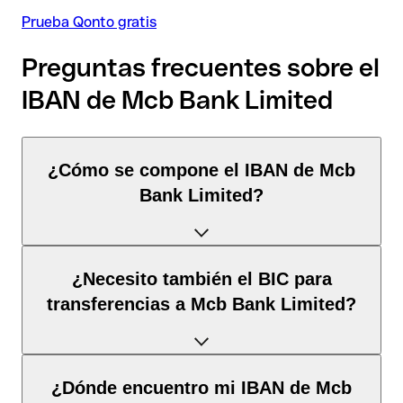
Prueba Qonto gratis
Preguntas frecuentes sobre el
IBAN de Mcb Bank Limited
¿Cómo se compone el IBAN de Mcb
Bank Limited?
El IBAN de Pakistán tiene exactamente 24 caracteres y se
¿Necesito también el BIC para
compone de
tres elementos
:
transferencias a Mcb Bank Limited?
Código de país
(posición 1–2): Pakistán identifica
Pakistán según la norma ISO 3166-1.
Depende del
destino de la transferencia
:
¿Dónde encuentro mi IBAN de Mcb
Dígitos de control
(posición 3–4): Calculados mediante