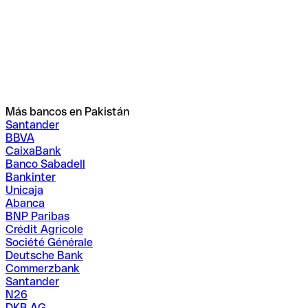
Más bancos en Pakistán
Santander
BBVA
CaixaBank
Banco Sabadell
Bankinter
Unicaja
Abanca
BNP Paribas
Crédit Agricole
Société Générale
Deutsche Bank
Commerzbank
Santander
N26
DKB AG